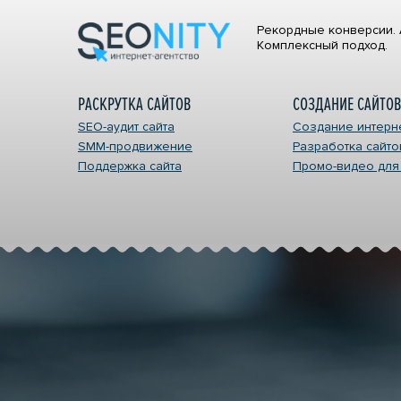
Рекордные конверсии. 
Комплексный подход.
РАСКРУТКА САЙТОВ
СОЗДАНИЕ САЙТОВ
УСЛУГИ И ЦЕНЫ
SEO-аудит сайта
Создание интерн
SMM-продвижение
Разработка сайто
РАСКРУТКА САЙТОВ
СОЗДАН
Поддержка сайта
Промо-видео для
SEO-аудит сайта
Создание 
SMM-продвижение
Разработк
Поддержка сайта
Промо-вид
НАШЕ ПОРТФОЛИО
НАШИ КО
Команда Seonity
Наши вака
Блог компании
Партнерам