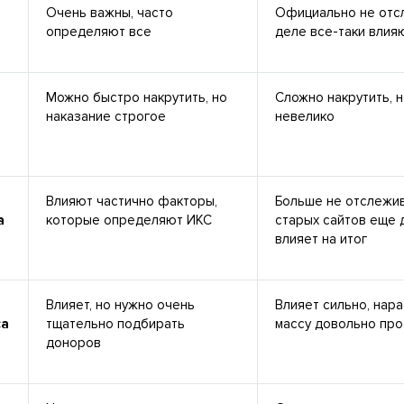
Очень важны, часто
Официально не отсл
определяют все
деле все-таки влия
Можно быстро накрутить, но
Сложно накрутить, н
наказание строгое
невелико
Влияют частично факторы,
Больше не отслежив
а
которые определяют ИКС
старых сайтов еще 
влияет на итог
Влияет, но нужно очень
Влияет сильно, нар
са
тщательно подбирать
массу довольно про
доноров