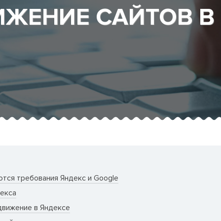
оссу
ЖЕНИЕ САЙТОВ В
тся требования Яндекс и Google
екса
движение в Яндексе