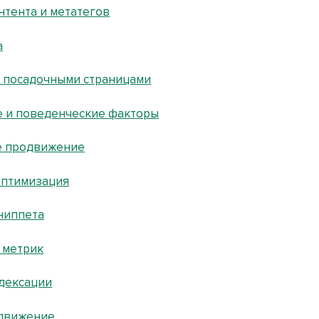
нтента и метатегов
а
 посадочными страницами
 и поведенческие факторы
е продвижение
оптимизация
ниппета
 метрик
дексации
движение