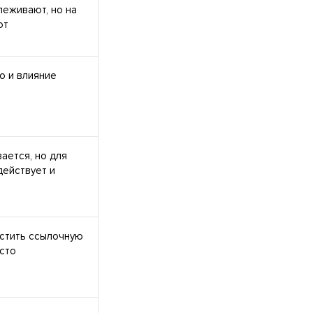
еживают, но на
ют
о и влияние
ается, но для
действует и
астить ссылочную
сто