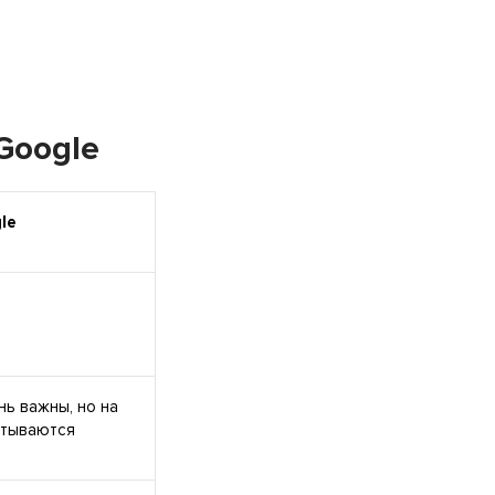
Google
le
ь важны, но на
итываются