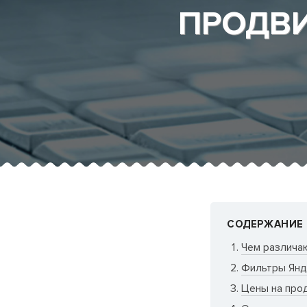
Клиенты об агентстве
Написать Б
ПРОДВИ
СОДЕРЖАНИЕ
Чем различаю
Фильтры Янд
Цены на про