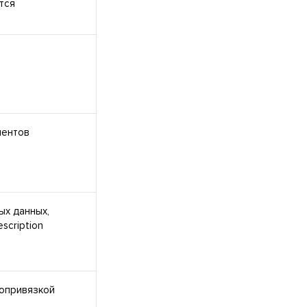
тся
ментов
х данных,
scription
еопривязкой