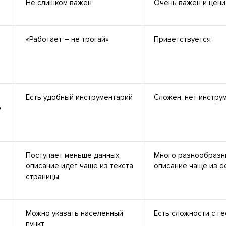
Не слишком важен
Очень важен и цени
«Работает – не трогай»
Приветствуется
Есть удобный инструментарий
Сложен, нет инстру
о
Поступает меньше данных,
Много разнообразны
описание идет чаще из текста
описание чаще из de
страницы
Можно указать населенный
Есть сложности с г
пункт