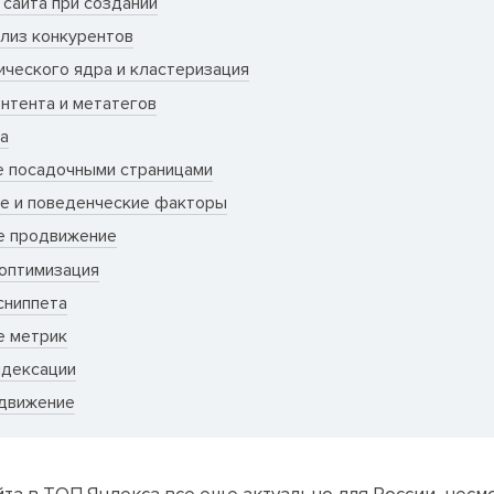
сайта при создании
ализ конкурентов
ического ядра и кластеризация
нтента и метатегов
а
 посадочными страницами
е и поведенческие факторы
е продвижение
 оптимизация
сниппета
 метрик
ндексации
движение