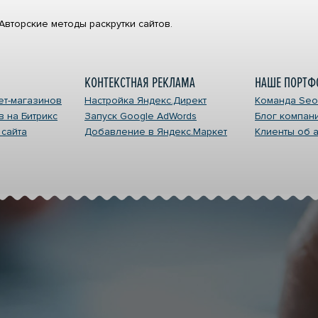
Авторские методы раскрутки сайтов.
КОНТЕКСТНАЯ РЕКЛАМА
НАШЕ ПОРТФ
ет-магазинов
Настройка Яндекс.Директ
Команда Seon
в на Битрикс
Запуск Google AdWords
Блог компан
ИЕ САЙТОВ
КОНТЕКСТНАЯ РЕК
 сайта
Добавление в Яндекс.Маркет
Клиенты об а
интернет-магазинов
Настройка Яндекс.Дир
а сайтов на Битрикс
Запуск Google AdWord
ео для сайта
Добавление в Яндекс.
НТАКТЫ
нсии