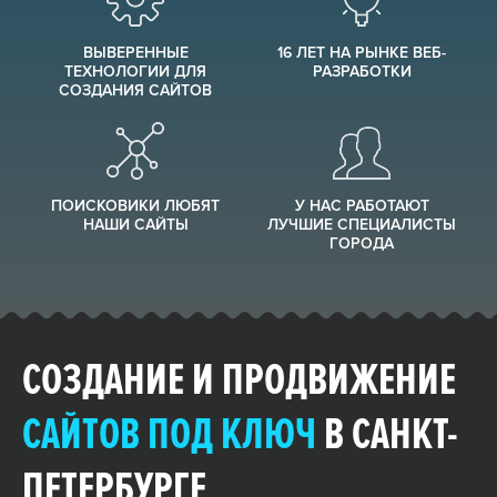
ВЫВЕРЕННЫЕ
16 ЛЕТ НА РЫНКЕ ВЕБ-
КОНТЕКСТНАЯ РЕКЛАМА
ТЕХНОЛОГИИ ДЛЯ
РАЗРАБОТКИ
СОЗДАНИЯ САЙТОВ
Настройка Яндекс.Директ
Запуск Google AdWords
Добавление в Яндекс.Маркет
ПОИСКОВИКИ ЛЮБЯТ
У НАС РАБОТАЮТ
НАШИ САЙТЫ
ЛУЧШИЕ СПЕЦИАЛИСТЫ
ГОРОДА
НАШЕ ПОРТФОЛИО
Команда Seonity
Блог компании
СОЗДАНИЕ И ПРОДВИЖЕНИЕ
Клиенты об агентстве
САЙТОВ ПОД КЛЮЧ
В САНКТ-
НАШИ КОНТАКТЫ
ПЕТЕРБУРГЕ
Наши вакансии