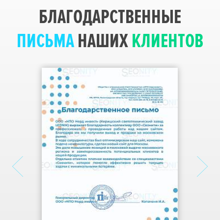
БЛАГОДАРСТВЕННЫЕ
КОНТЕКСТНАЯ РЕКЛАМА
ПИСЬМА
НАШИХ
КЛИЕНТОВ
Настройка Яндекс.Директ
Запуск Google AdWords
Добавление в Яндекс.Маркет
НАШЕ ПОРТФОЛИО
Команда Seonity
Блог компании
Клиенты об агентстве
НАШИ КОНТАКТЫ
Наши вакансии