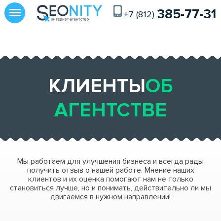
385-77-31
+7 (812)
УСЛУГИ И ЦЕНЫ
РАСКРУТКА САЙТОВ
КЛИЕНТЫ
ОБ
SEO-аудит сайта
АГЕНТСТВЕ
SMM-продвижение
Поддержка сайта
Мы работаем для улучшения бизнеса и всегда рады
СОЗДАНИЕ САЙТОВ
получить отзыв о нашей работе. Мнение наших
клиентов и их оценка помогают нам не только
Создание интернет-магазинов
становиться лучше, но и понимать, действительно ли мы
двигаемся в нужном направлении!
Разработка сайтов на Битрикс
Промо-видео для сайта