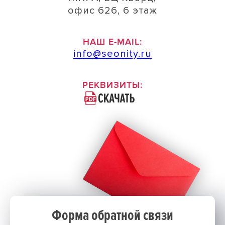
офис 626, 6 этаж
КОНТЕКСТНАЯ РЕКЛАМА
НАШ E-MAIL:
Настройка Яндекс.Директ
info@seonity.ru
Запуск Google AdWords
Добавление в Яндекс.Маркет
РЕКВИЗИТЫ:
НАШЕ ПОРТФОЛИО
Команда Seonity
Блог компании
Клиенты об агентстве
НАШИ КОНТАКТЫ
Форма обратной связи
Наши вакансии