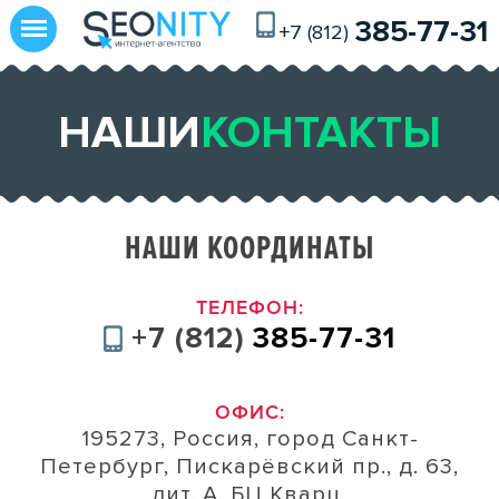
385-77-31
+7 (812)
УСЛУГИ И ЦЕНЫ
НАШИ
КОНТАКТЫ
РАСКРУТКА САЙТОВ
SEO-аудит сайта
НАШИ КООРДИНАТЫ
SMM-продвижение
Поддержка сайта
ТЕЛЕФОН:
+7 (812)
385-77-31
СОЗДАНИЕ САЙТОВ
ОФИС:
Создание интернет-магазинов
195273, Россия, город Санкт-
Разработка сайтов на Битрикс
Петербург, Пискарёвский пр., д. 63,
Промо-видео для сайта
лит. А, БЦ Кварц,